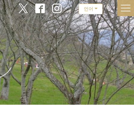
togg
언어