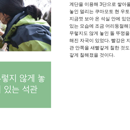
계단을 이용해 3단으로 쌓아
놓인 멀리는 쿠마모토 현 우
지금껏 보아 온 석실 안에 있
있는 모습에 조금 어리둥절해졌
무렇지도 않게 놓인 돌 뚜껑을
해진 자국이 있었다. 빨강은 
관 안쪽을 새빨갛게 칠한 것도 
갛게 칠해졌을 것이다.