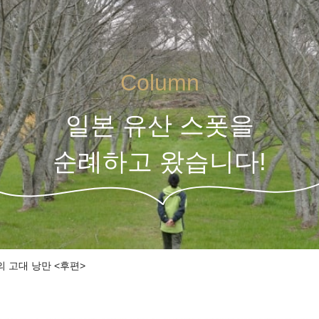
Column
일본 유산 스폿을
순례하고 왔습니다!
 고대 낭만 <후편>