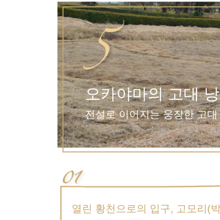
오카야마의 고대 낭
전설로 이어지는 웅장한 고대
열린 황천으로의 입구, 고모리(