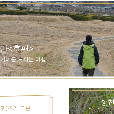
만<후편>
 기비를 느끼는 여행
박쥐)즈카 고분