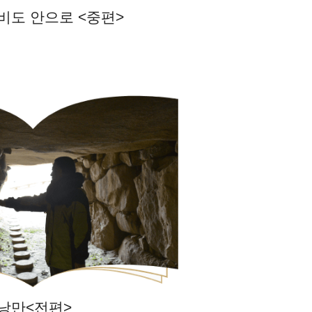
깨비도 안으로
<중편>
 낭만
<전편>