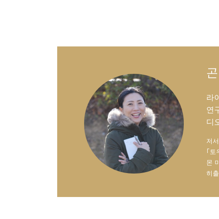
곤
라이
연구
디오
저서
｢토
몬 
히출