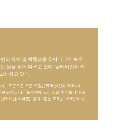
지방의 유적 및 박물관을 찾아다니며 토우
는 일을 많이 다루고 있다. 텔레비전과 라
발신하고 있다.
), ｢두근두근 조몬 도감｣(2016년/산과 계곡사),
세이분도신코사), ｢토우계에 오신 것을 환영합니다-조
(2018년/소학관), 공저 ｢접는 토우｣(2018년/아사