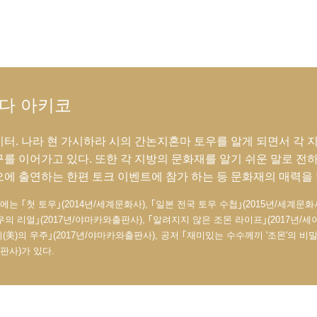
다 아키코
터. 나라 현 가시하라 시의 간논지혼마 토우를 알게 되면서 각 
를 이어가고 있다. 또한 각 지방의 문화재를 알기 쉬운 말로 전하
에 출연하는 한편 토크 이벤트에 참가 하는 등 문화재의 매력을 
에는 ｢첫 토우｣(2014년/세계문화사), ｢일본 전국 토우 수첩｣(2015년/세계문화사
우의 리얼｣(2017년/야마카와출판사), ｢알려지지 않은 조몬 라이프｣(2017년/
미(美)의 우주｣(2017년/야마카와출판사), 공저 ｢재미있는 수수께끼 '조몬'의 비밀'｣
판사)가 있다.