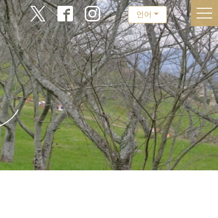
togg
언어