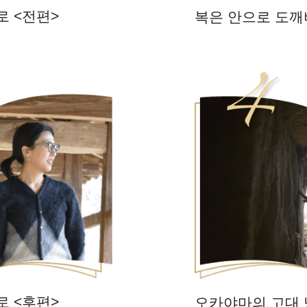
으로
<전편>
복은 안으로 도
으로
<후편>
오카야마의 고대