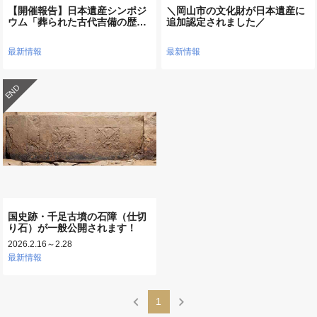
【開催報告】日本遺産シンポジ
＼岡山市の文化財が日本遺産に
ウム「葬られた古代吉備の歴…
追加認定されました／
最新情報
最新情報
END
国史跡・千足古墳の石障（仕切
り石）が一般公開されます！
2026.2.16～2.28
最新情報
chevron_left
chevron_right
1