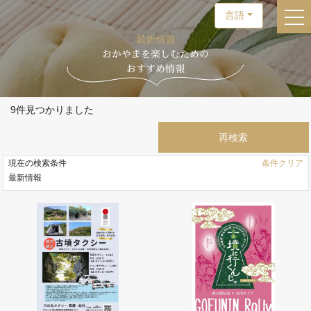
言語
togg
最新情報
おかやまを楽しむための
おすすめ情報
9件見つかりました
現在の検索条件
条件クリア
最新情報