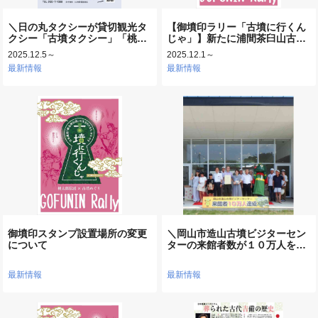
＼日の丸タクシーが貸切観光タ
【御墳印ラリー「古墳に行くん
クシー「古墳タクシー」「桃…
じゃ」】新たに浦間茶臼山古…
2025.12.5～
2025.12.1～
最新情報
最新情報
御墳印スタンプ設置場所の変更
＼岡山市造山古墳ビジターセン
について
ターの来館者数が１０万人を…
最新情報
最新情報