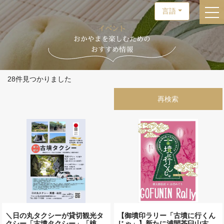
言語
togg
イベント
おかやまを楽しむための
おすすめ情報
28件見つかりました
＼日の丸タクシーが貸切観光タ
【御墳印ラリー「古墳に行くん
クシー「古墳タクシー」「桃…
じゃ」】新たに浦間茶臼山古…