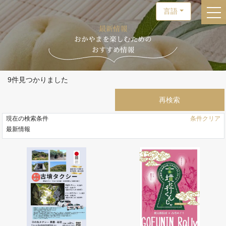
言語
togg
最新情報
おかやまを楽しむための
おすすめ情報
9件見つかりました
現在の検索条件
条件クリア
最新情報