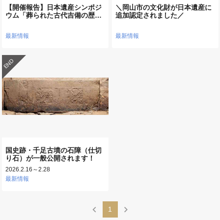
【開催報告】日本遺産シンポジ
＼岡山市の文化財が日本遺産に
ウム「葬られた古代吉備の歴…
追加認定されました／
最新情報
最新情報
END
国史跡・千足古墳の石障（仕切
り石）が一般公開されます！
2026.2.16～2.28
最新情報
chevron_left
chevron_right
1