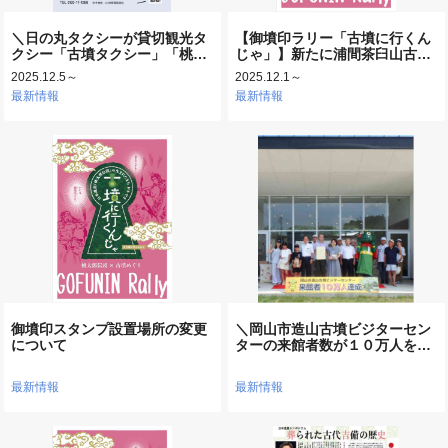
＼日の丸タクシーが貸切観光タ
【御墳印ラリー「古墳に行くん
クシー「古墳タクシー」「桃…
じゃ」】新たに浦間茶臼山古…
2025.12.5～
2025.12.1～
最新情報
最新情報
御墳印スタンプ設置場所の変更
＼岡山市造山古墳ビジターセン
について
ターの来館者数が１０万人を…
最新情報
最新情報