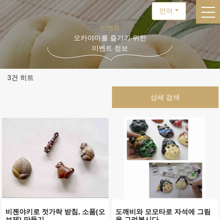
언어
togg
이벤트
오카야마를 즐기기 위한
이벤트 정보
3건 히트
비젠야키로 젓가락 받침, 소품(오
도깨비와 모모타로 자석에 그림
브제) 만들기
을 그려봅시다