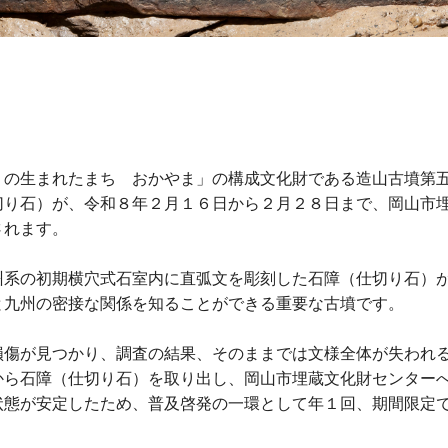
』の生まれたまち おかやま」の構成文化財である造山古墳第
切り石）が、令和８年２月１６日から２月２８日まで、岡山市
されます。
州系の初期横穴式石室内に直弧文を彫刻した石障（仕切り石）
と九州の密接な関係を知ることができる重要な古墳です。
損傷が見つかり、調査の結果、そのままでは文様全体が失われ
から石障（仕切り石）を取り出し、岡山市埋蔵文化財センター
状態が安定したため、普及啓発の一環として年１回、期間限定