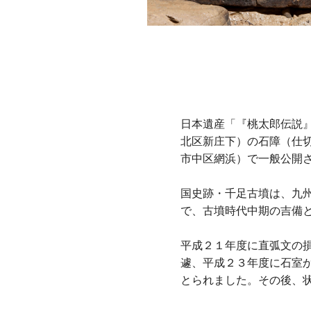
日本遺産「『桃太郎伝説
北区新庄下）の石障（仕
市中区網浜）で一般公開
国史跡・千足古墳は、九
で、古墳時代中期の吉備
平成２１年度に直弧文の
遽、平成２３年度に石室
とられました。その後、