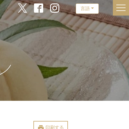
togg
言語
print
印刷する