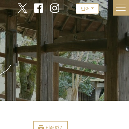
togg
언어
print
인쇄하기