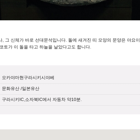
사, 그 신체가 바로 선대문석입니다. 돌에 새겨진 띠 모양의 문양은 야요
코토가 이 돌을 타고 하늘을 날았다고도 합니다.
오카야마현구라시키시야베
문화유산
/
일본유산
구라시키IC,소자북IC에서 자동차 약10분.