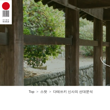
Top
스팟
다테쓰키 신사의 선대문석