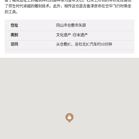
建于楯筑遗址上的楯筑神社的御神体为旋带文石。石头上所刻的带状花纹展现
了弥生时代卓越的雕刻技术。此外，相传这也是吉备津彦命在空中飞行时乘坐
的工具。
住址
冈山市仓敷市矢部
类别
文化遗产
/
日本遗产
访问
从仓敷IC、总社北IC汽车约10分钟