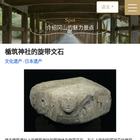
语言
togg
Spot
介绍冈山的魅力景点
楯筑神社的旋带文石
文化遗产
/
日本遗产