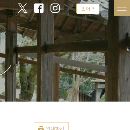
togg
언어
print
인쇄하기