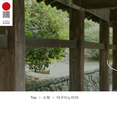
Top
스팟
야구이노미야