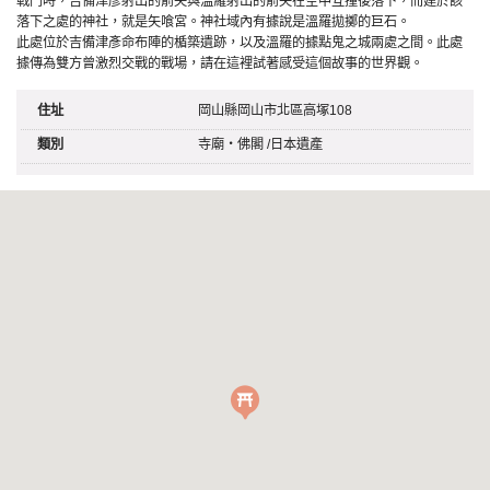
戰鬥時，吉備津彥射出的箭矢與溫羅射出的箭矢在空中互撞後落下，而建於該
落下之處的神社，就是矢喰宮。神社域內有據說是溫羅拋擲的巨石。
此處位於吉備津彥命布陣的楯築遺跡，以及溫羅的據點鬼之城兩處之間。此處
據傳為雙方曾激烈交戰的戰場，請在這裡試著感受這個故事的世界觀。
住址
岡山縣岡山市北區高塚108
類別
寺廟・佛閣
/
日本遺產