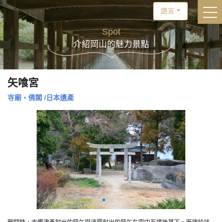
語言
togg
Spot
介紹岡山的魅力景點
矢喰宮
寺廟・佛閣
/
日本遺產