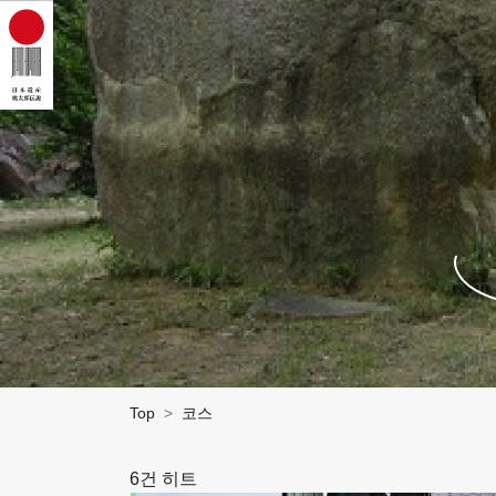
Top
코스
6건 히트