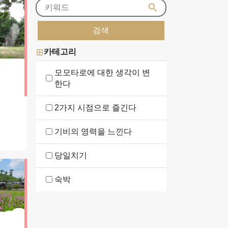
search
카테고리
border_all
모모타로에 대한 생각이 변
한다
2가지 시점으로 즐긴다
기비의 영력을 느낀다
당일치기
숙박