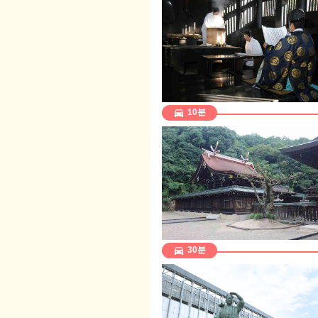
directions_car
10분
directions_car
30분