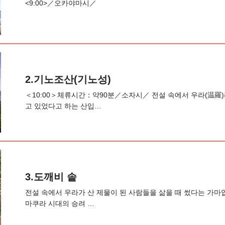
<9:00>／오카야마시／
2.기노조산(기노성)
＜10:00＞체류시간：약90분／소자시／ 전설 속에서 우라(温羅
고 있었다고 하는 산입…
3.도깨비 솥
전설 속에서 우라가 산 제물이 된 사람들을 삶을 때 썼다는 가마
마쿠라 시대의 승려 …