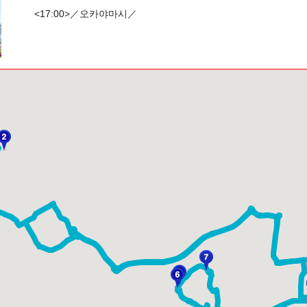
<17:00>／오카야마시／