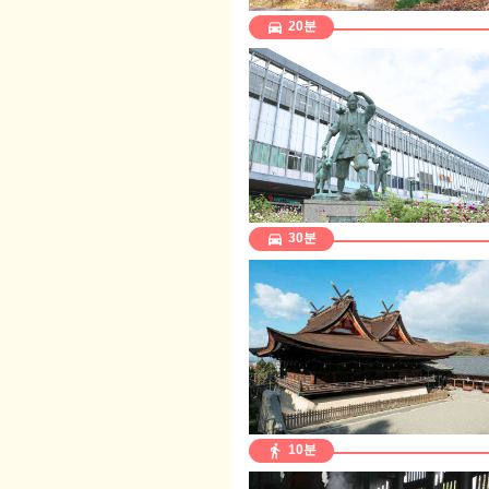
directions_car
20분
directions_car
30분
directions_walk
10분