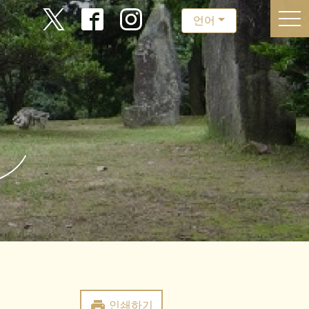
togg
언어
print
인쇄하기