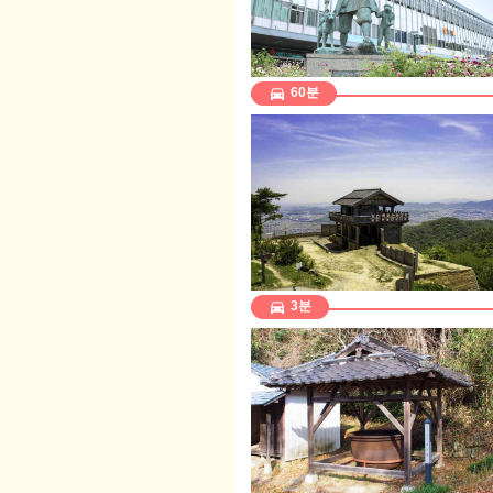
directions_car
60분
directions_car
3분