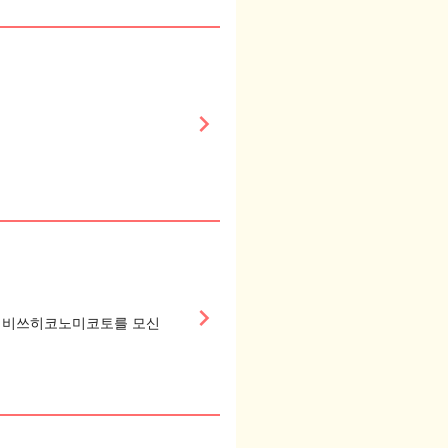
keyboard_arrow_right
keyboard_arrow_right
 기비쓰히코노미코토를 모신