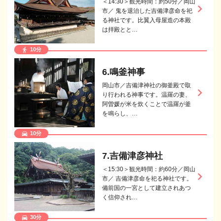
＜14:30＞観光時間：約50分／岡山
keyboard_arrow_right
市／ 鬼を退治した吉備津彦命を祀
る神社です。比翼入母屋造の本殿
は拝殿とと…
10分
directions_walk
6.鳴釜神事
岡山市／吉備津神社の御釜殿で取
keyboard_arrow_right
り行われる神事です。温羅の妻、
阿曽媛が米を炊くことで温羅が釜
を鳴らし、…
10分
directions_car
7.吉備津彦神社
＜15:30＞観光時間：約60分／岡山
keyboard_arrow_right
市／ 吉備津彦命を祀る神社です。
備前国の一宮として建立されあつ
く信仰され…
30分
directions_car