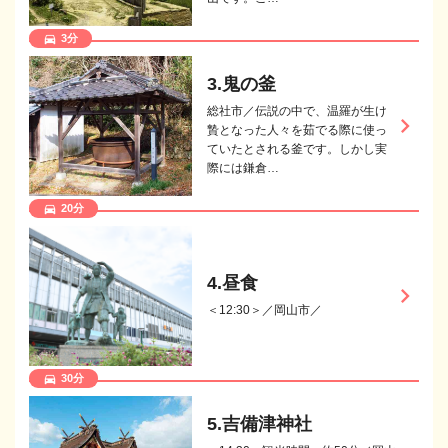
3分
directions_car
3.鬼の釜
総社市／伝説の中で、温羅が生け
keyboard_arrow_right
贄となった人々を茹でる際に使っ
ていたとされる釜です。しかし実
際には鎌倉…
20分
directions_car
4.昼食
keyboard_arrow_right
＜12:30＞／岡山市／
30分
directions_car
5.吉備津神社