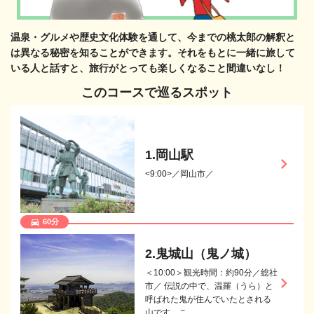
温泉・グルメや歴史文化体験を通して、今までの桃太郎の解釈と
は異なる秘密を知ることができます。それをもとに一緒に旅して
いる人と話すと、旅行がとっても楽しくなること間違いなし！
このコースで巡るスポット
1.岡山駅
keyboard_arrow_right
<9:00>／岡山市／
60分
directions_car
2.鬼城山（鬼ノ城）
＜10:00＞観光時間：約90分／総社
keyboard_arrow_right
市／ 伝説の中で、温羅（うら）と
呼ばれた鬼が住んでいたとされる
山です。こ…