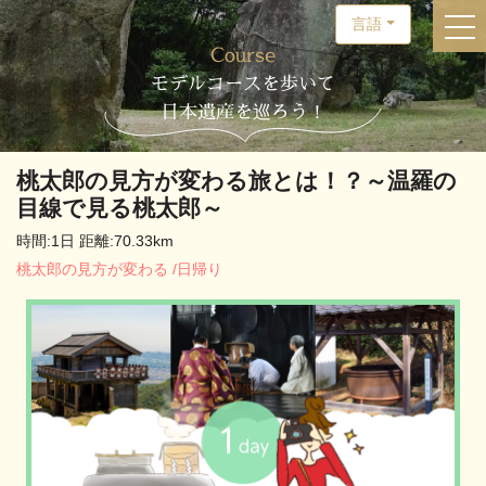
言語
togg
Course
モデルコースを歩いて
日本遺産を巡ろう！
桃太郎の見方が変わる旅とは！？～温羅の
目線で見る桃太郎～
時間:1日
距離:70.33km
桃太郎の見方が変わる
/
日帰り