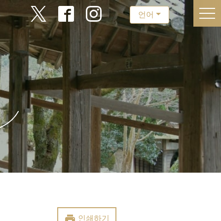
togg
언어
print
인쇄하기