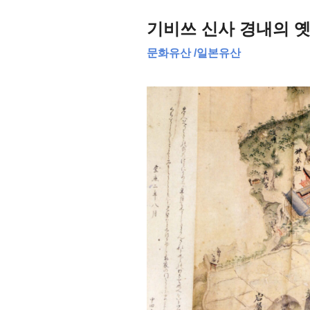
기비쓰 신사 경내의 옛
문화유산
/
일본유산