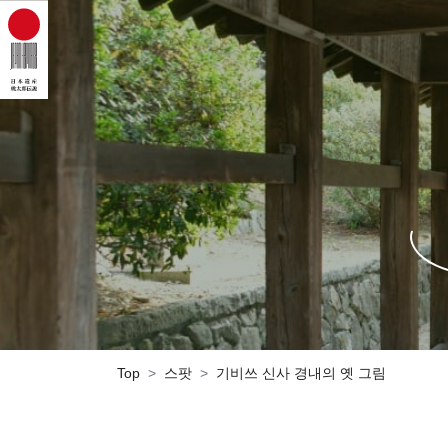
Top
스팟
기비쓰 신사 경내의 옛 그림