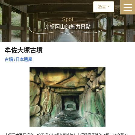
語言
togg
Spot
介紹岡山的魅力景點
牟佐大塚古墳
古墳
/
日本遺產