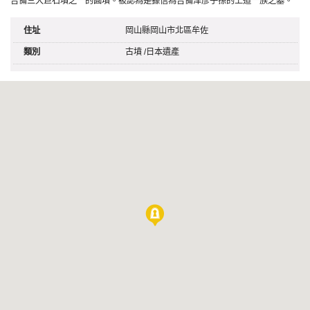
吉備三大巨石墳之一的圓墳。被認為是據信為吉備津彥子孫的上道一族之墓。
住址
岡山縣岡山市北區牟佐
類別
古墳
/
日本遺產