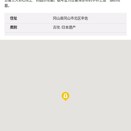
吉备三大巨石坟之一的圆形坟墓。据考证为吉备津彦命的子孙上道一族的坟
墓。
住址
冈山县冈山市北区牟佐
类别
古坟
/
日本遗产