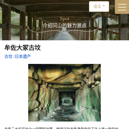
语言
togg
Spot
介绍冈山的魅力景点
牟佐大冢古坟
古坟
/
日本遗产