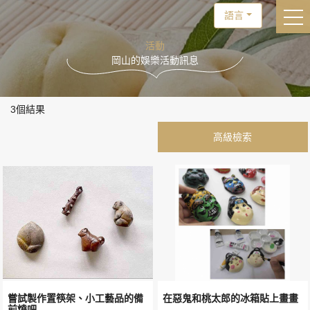
語言
togg
活動
岡山的娛樂活動訊息
3個結果
嘗試製作置筷架、小工藝品的備
在惡鬼和桃太郎的冰箱貼上畫畫
前燒吧