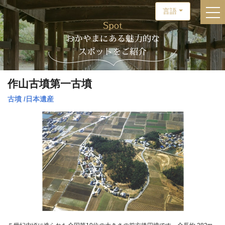
言語
togg
Spot
おかやまにある魅力的な
スポットをご紹介
作山古墳第一古墳
古墳
/
日本遺産