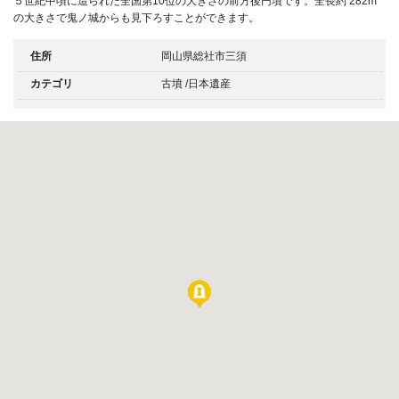
５世紀中頃に造られた全国第10位の大きさの前方後円墳です。全長約 282m
の大きさで鬼ノ城からも見下ろすことができます。
住所
岡山県総社市三須
カテゴリ
古墳
/
日本遺産