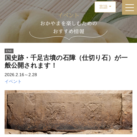
言語
togg
イベント
おかやまを楽しむための
おすすめ情報
END
国史跡・千足古墳の石障（仕切り石）が一
般公開されます！
2026.2.16～2.28
イベント