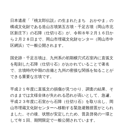
日本遺産「『桃太郎伝説』の生まれたまち おかやま」の
構成文化財である造山古墳第五古墳・千足古墳（岡山市北
区新庄下）の石障（仕切り石）が、令和８年２月１６日か
ら２月２８日まで、岡山市埋蔵文化財センター（岡山市中
区網浜）で一般公開されます。
国史跡・千足古墳は、九州系の初期横穴式石室内に直弧文
を彫刻した石障（仕切り石）がおかれていることで著名
で、古墳時代中期の吉備と九州の密接な関係を知ることが
できる重要な古墳です。
平成２１年度に直弧文の損傷が見つかり、調査の結果、そ
のままでは文様全体が失われる恐れが高いとして、急遽、
平成２３年度に石室から石障（仕切り石）を取り出し、岡
山市埋蔵文化財センターへ移動する緊急避難措置がとられ
ました。その後、状態が安定したため、普及啓発の一環と
して年１回、期間限定で一般公開されています。