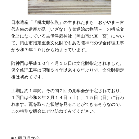
日本遺産「『桃太郎伝説』の生まれたまち おかやま～古
代吉備の遺産が誘（いざな）う鬼退治の物語～」の構成文
化財になっている吉備津彦神社（岡山市北区一宮）におい
て、岡山市指定重要文化財でもある随神門の保全修理工事
が令和７年１０月から始まっています。
随神門は平成１０年４月１５日に文化財指定されました。
保全修理工事は昭和５４年以来４６年ぶりで、文化財指定
後は初めてです。
工期は約１年間。その間２回の見学会が予定されており、
１回目は令和８年２月１４日（土）、１５日（日）に行わ
れます。瓦を取った状態を見ることができるそうなので、
この特別な機会にぜひ訪ねてみてください。
■１回目見学会