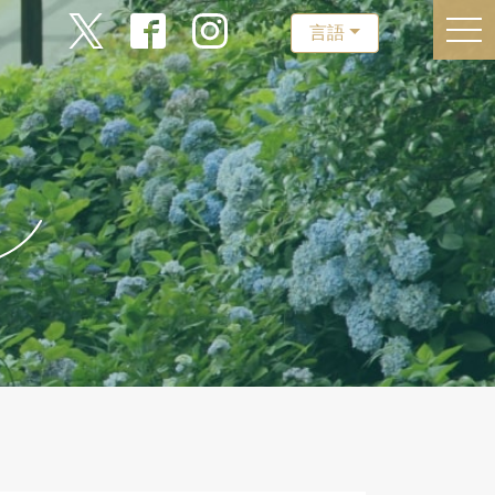
togg
言語