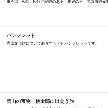
※P.33、P.41、P.47に記載のある「稚媛の里・赤磐市
パンフレット
構成文化財について紹介するＰＲパンフレットです。
岡山の宝物 桃太郎に出会う旅