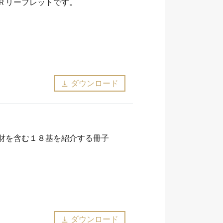
Ｒリーフレットです。
ダウンロード
vertical_align_bottom
財を含む１８基を紹介する冊子
ダウンロード
vertical_align_bottom