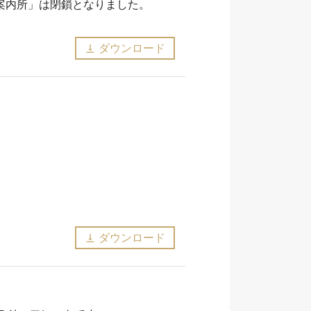
観光案内所」は閉鎖となりました。
ダウンロード
vertical_align_bottom
ダウンロード
vertical_align_bottom