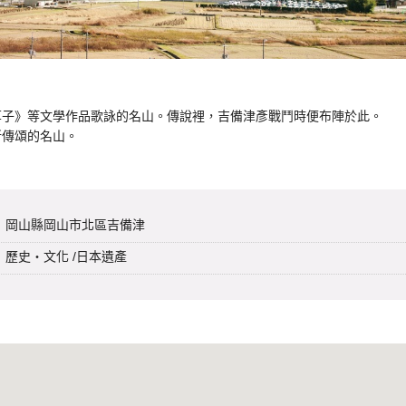
草子》等文學作品歌詠的名山。傳說裡，吉備津彥戰鬥時便布陣於此。
所傳頌的名山。
岡山縣岡山市北區吉備津
歷史・文化
/
日本遺產