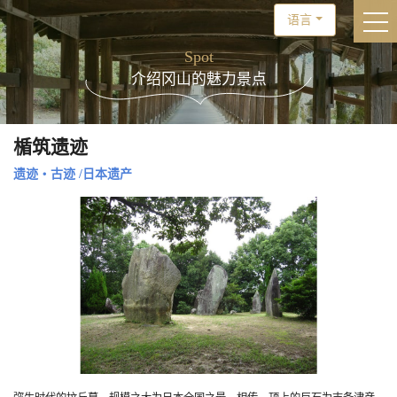
语言
togg
Spot
介绍冈山的魅力景点
楯筑遗迹
遗迹・古迹
/
日本遗产