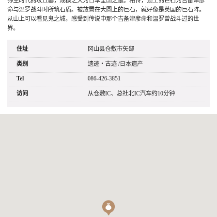
弥生时代的坟丘墓，规模之大为日本全国之最。相传，顶上的巨石为吉备津彦
命与温罗战斗时所筑石盾。被放置在大圆上的巨石，就好像是英国的巨石阵。
从山上可以看见鬼之城，感受到传说中那个吉备津彦命和温罗曾战斗过的世
界。
住址
冈山县仓敷市矢部
类别
遗迹・古迹
/
日本遗产
Tel
086-426-3851
访问
从仓敷IC、总社北IC汽车约10分钟