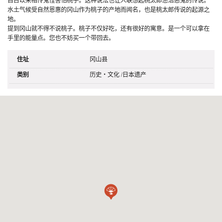
自古以来相传鬼怪害怕桃子。这种说法也让人联想起桃太郎惩治恶鬼的传说。
水土气候受自然恩惠的冈山作为桃子的产地而闻名，也是桃太郎传说的起源之
地。
提到冈山就不得不说桃子。桃子不仅好吃，还有很好的寓意。是一个可以拿在
手里的能量点。您也不妨买一个带回去。
住址
冈山县
类别
历史・文化
/
日本遗产