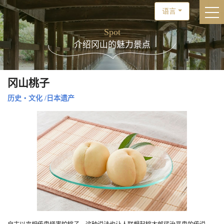
语言
togg
Spot
介绍冈山的魅力景点
冈山桃子
历史・文化
/
日本遗产