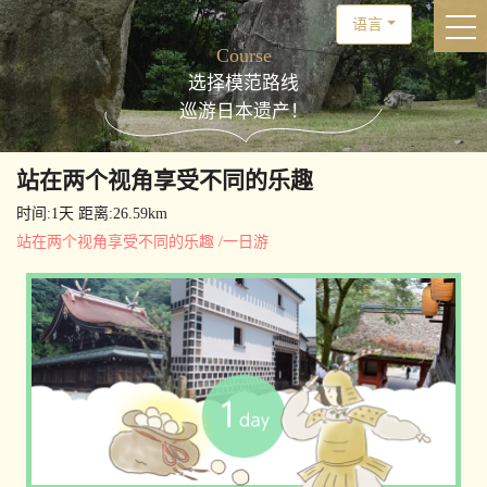
语言
togg
Course
选择模范路线
巡游日本遗产！
站在两个视角享受不同的乐趣
时间:1天
距离:26.59km
站在两个视角享受不同的乐趣
/
一日游