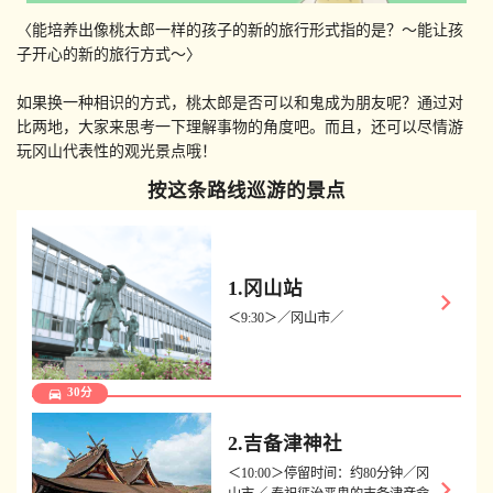
〈能培养出像桃太郎一样的孩子的新的旅行形式指的是？～能让孩
子开心的新的旅行方式～〉
如果换一种相识的方式，桃太郎是否可以和鬼成为朋友呢？通过对
比两地，大家来思考一下理解事物的角度吧。而且，还可以尽情游
玩冈山代表性的观光景点哦！
按这条路线巡游的景点
1.冈山站
keyboard_arrow_right
＜9:30＞／冈山市／
directions_car
30分
2.吉备津神社
＜10:00＞停留时间：约80分钟／冈
keyboard_arrow_right