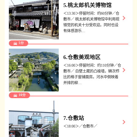
5.桃太郎机关博物馆
＜13:30＞停留时间：约60分钟／仓
keyboard_arrow_right
敷市／ 桃太郎机关博物馆中利用视
错觉的机关十分受欢迎。同时也设
有体感游乐…
directions_car
5分
6.仓敷美观地区
＜16:00＞停留时间：约110分钟／仓
keyboard_arrow_right
敷市／ 白壁土蔵的凸棱墙，鳞次栉
比的格子窗铺面房。河水中倒映着
并排的柳…
directions_car
10分
7.仓敷站
keyboard_arrow_right
＜18:00＞／仓敷市／