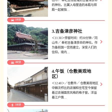
山市／ 奉祀惩治恶鬼的吉备津彦命
的神社。比翼入母屋造的本殿与拜
殿一起被指…
directions_car
10分
3.吉备津彦神社
＜11:30＞停留时间：约30分钟／冈
keyboard_arrow_right
山市／ 奉祀吉备津彦命的神社。作
为备前国一宫而建立，深受人们的
信仰。境内…
directions_car
40分
4.午饭（仓敷美观地
区）
keyboard_arrow_right
＜12:40＞／仓敷市／ 仓敷美观地区
中鳞次栉比的店铺和住宅至今保留
着过去铺面房风格的格子窗，洋溢
着江户情…
directions_walk
10分